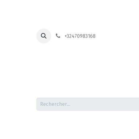
+32470983168
Accueil
P